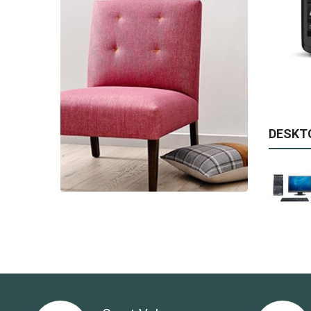
Available:
999
Sold:
0
ADD TO CART
DESKT