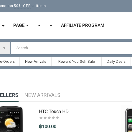
romotion
all items
50% OFF
PAGE
AFFILIATE PROGRAM
ก
re-Orders
New Arrivals
Reward YourSelf Sale
Daily Deals
SELLERS
NEW ARRIVALS
HTC Touch HD
฿100.00